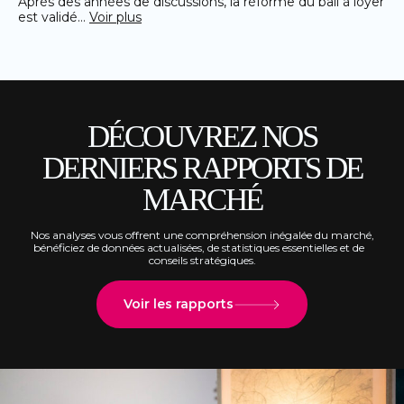
Après des années de discussions, la réforme du bail à loyer
est validé…
Voir plus
DÉCOUVREZ NOS
DERNIERS RAPPORTS DE
MARCHÉ
Nos analyses vous offrent une compréhension inégalée du marché,
bénéficiez de données actualisées, de statistiques essentielles et de
conseils stratégiques.
Voir les rapports